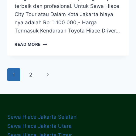
terbaik dan profesional. Untuk Sewa Hiace
City Tour atau Dalam Kota Jakarta biaya
nya adalah Rp. 1.100.000,- Harga
Termasuk Kendaraan Toyota Hiace Driver…
HARGA
READ MORE
SEWA
HIACE
2025
BRAVO!
Page
1
2
Next
navigation
Page
Sewa Hiace Jakarta Selatan
Sewa Hiace Jakarta Utara
Sewa Hiace Jakarta Timur