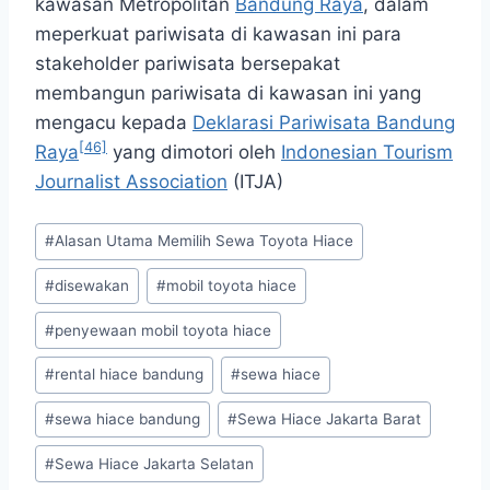
kawasan Metropolitan
Bandung Raya
, dalam
meperkuat pariwisata di kawasan ini para
stakeholder pariwisata bersepakat
membangun pariwisata di kawasan ini yang
mengacu kepada
Deklarasi Pariwisata Bandung
[46]
Raya
yang dimotori oleh
Indonesian Tourism
Journalist Association
(ITJA)
Post
#
Alasan Utama Memilih Sewa Toyota Hiace
Tags:
#
disewakan
#
mobil toyota hiace
#
penyewaan mobil toyota hiace
#
rental hiace bandung
#
sewa hiace
#
sewa hiace bandung
#
Sewa Hiace Jakarta Barat
#
Sewa Hiace Jakarta Selatan