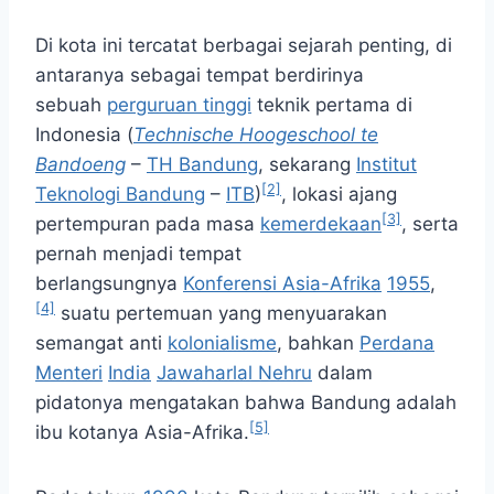
Di kota ini tercatat berbagai sejarah penting, di
antaranya sebagai tempat berdirinya
sebuah
perguruan tinggi
teknik pertama di
Indonesia (
Technische Hoogeschool te
Bandoeng
–
TH Bandung
, sekarang
Institut
[2]
Teknologi Bandung
–
ITB
)
, lokasi ajang
[3]
pertempuran pada masa
kemerdekaan
, serta
pernah menjadi tempat
berlangsungnya
Konferensi Asia-Afrika
1955
,
[4]
suatu pertemuan yang menyuarakan
semangat anti
kolonialisme
, bahkan
Perdana
Menteri
India
Jawaharlal Nehru
dalam
pidatonya mengatakan bahwa Bandung adalah
[5]
ibu kotanya Asia-Afrika.