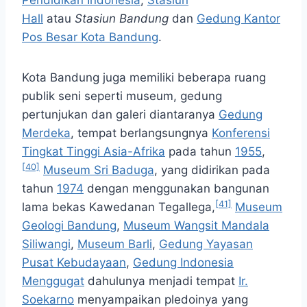
Pendidikan Indonesia
,
Stasiun
Hall
atau
Stasiun Bandung
dan
Gedung Kantor
Pos Besar Kota Bandung
.
Kota Bandung juga memiliki beberapa ruang
publik seni seperti museum, gedung
pertunjukan dan galeri diantaranya
Gedung
Merdeka
, tempat berlangsungnya
Konferensi
Tingkat Tinggi Asia-Afrika
pada tahun
1955
,
[40]
Museum Sri Baduga
, yang didirikan pada
tahun
1974
dengan menggunakan bangunan
[41]
lama bekas Kawedanan Tegallega,
Museum
Geologi Bandung
,
Museum Wangsit Mandala
Siliwangi
,
Museum Barli
,
Gedung Yayasan
Pusat Kebudayaan
,
Gedung Indonesia
Menggugat
dahulunya menjadi tempat
Ir.
Soekarno
menyampaikan pledoinya yang