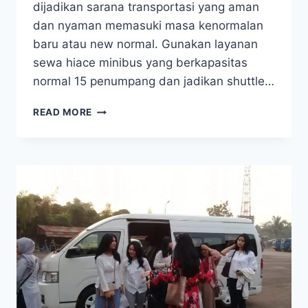
dijadikan sarana transportasi yang aman
dan nyaman memasuki masa kenormalan
baru atau new normal. Gunakan layanan
sewa hiace minibus yang berkapasitas
normal 15 penumpang dan jadikan shuttle…
ANTAR
READ MORE
JEMPUT
KARYAWAN
LEBIH
AMAN
DAN
NYAMAN
DI
ERA
KENORMALAN
BARU