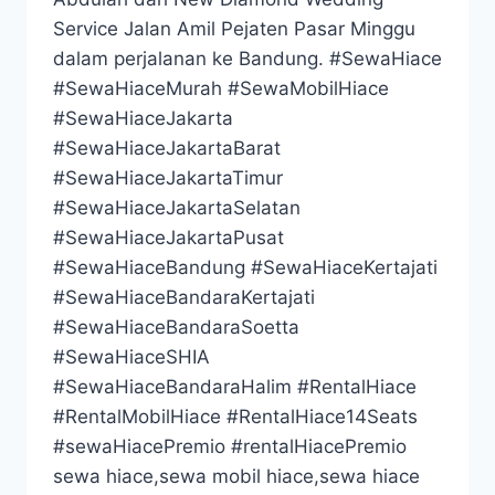
Service Jalan Amil Pejaten Pasar Minggu
dalam perjalanan ke Bandung. #SewaHiace
#SewaHiaceMurah #SewaMobilHiace
#SewaHiaceJakarta
#SewaHiaceJakartaBarat
#SewaHiaceJakartaTimur
#SewaHiaceJakartaSelatan
#SewaHiaceJakartaPusat
#SewaHiaceBandung #SewaHiaceKertajati
#SewaHiaceBandaraKertajati
#SewaHiaceBandaraSoetta
#SewaHiaceSHIA
#SewaHiaceBandaraHalim #RentalHiace
#RentalMobilHiace #RentalHiace14Seats
#sewaHiacePremio #rentalHiacePremio
sewa hiace,sewa mobil hiace,sewa hiace