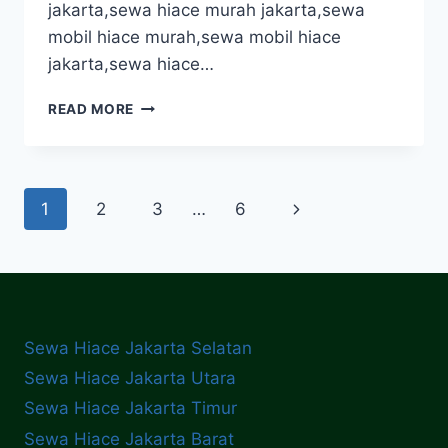
jakarta,sewa hiace murah jakarta,sewa
mobil hiace murah,sewa mobil hiace
jakarta,sewa hiace…
SEWA
READ MORE
HIACE
DAN
ROMBONGAN
NEW
Page
1
2
3
…
6
Next
DIAMOND
WEDDING
navigation
Page
SERVICE
Sewa Hiace Jakarta Selatan
Sewa Hiace Jakarta Utara
Sewa Hiace Jakarta Timur
Sewa Hiace Jakarta Barat