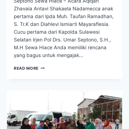
Septono Sewa Hiace – Acara Aqiqah
Zhavaia Antavi Shakaela Nadamecca anak
pertama dari Ipda Muh. Taufan Ramadhan,
S. Tr.K dan Diahlevi Ismiarti Mayaraflesia.
Cucu pertama dari Kapolda Sulawesi
Selatan Irjen Pol Drs. Umar Septono, S.H.,
M.H Sewa Hiace Anda memiliki rencana
yang bagus untuk mengajak…
SEWA
READ MORE
HIACE
ACARA
AQIQAH
CUCU
KAPOLDA
SULAWESI
SELATAN IRJEN
POL
UMAR
SEPTONO