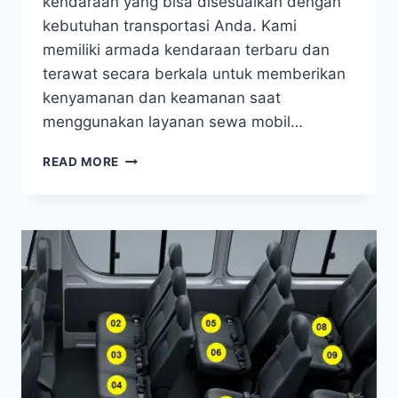
kendaraan yang bisa disesuaikan dengan
kebutuhan transportasi Anda. Kami
memiliki armada kendaraan terbaru dan
terawat secara berkala untuk memberikan
kenyamanan dan keamanan saat
menggunakan layanan sewa mobil…
SEWA
READ MORE
HIACE
JAKARTA
DI
GEDUNG
PERTEMUAN
SDELOG
POLRI
CIPINANG
JAKARTA