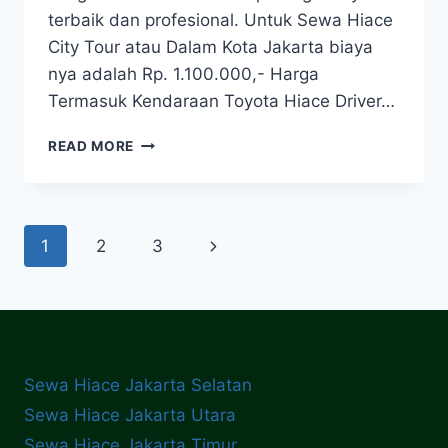
terbaik dan profesional. Untuk Sewa Hiace
City Tour atau Dalam Kota Jakarta biaya
nya adalah Rp. 1.100.000,- Harga
Termasuk Kendaraan Toyota Hiace Driver…
HARGA
READ MORE
SEWA
HIACE
2025
BRAVO!
Page
1
2
3
Next
navigation
Page
Sewa Hiace Jakarta Selatan
Sewa Hiace Jakarta Utara
Sewa Hiace Jakarta Timur