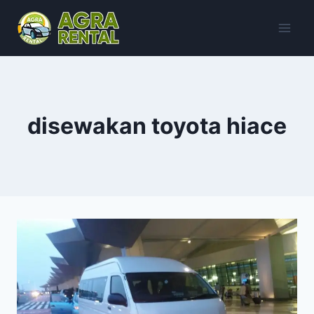
Skip
to
content
disewakan toyota hiace