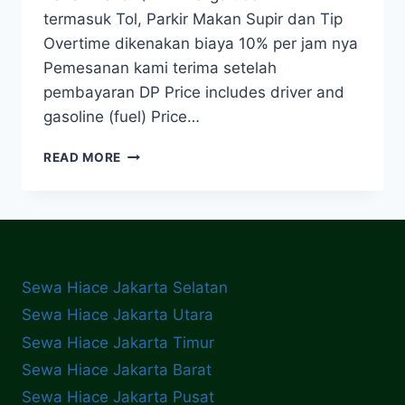
termasuk Tol, Parkir Makan Supir dan Tip
Overtime dikenakan biaya 10% per jam nya
Pemesanan kami terima setelah
pembayaran DP Price includes driver and
gasoline (fuel) Price…
DISEWAKAN
READ MORE
TOYOTA
HIACE
–
AGRA
CAR
RENTAL
Sewa Hiace Jakarta Selatan
Sewa Hiace Jakarta Utara
Sewa Hiace Jakarta Timur
Sewa Hiace Jakarta Barat
Sewa Hiace Jakarta Pusat