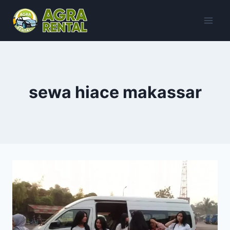
Skip
to
content
sewa hiace makassar