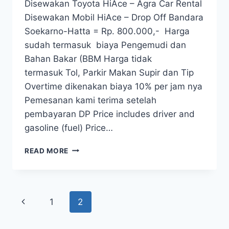
Disewakan Toyota HiAce – Agra Car Rental
Disewakan Mobil HiAce – Drop Off Bandara
Soekarno-Hatta = Rp. 800.000,- Harga
sudah termasuk biaya Pengemudi dan
Bahan Bakar (BBM Harga tidak
termasuk Tol, Parkir Makan Supir dan Tip
Overtime dikenakan biaya 10% per jam nya
Pemesanan kami terima setelah
pembayaran DP Price includes driver and
gasoline (fuel) Price…
DISEWAKAN
READ MORE
TOYOTA
HIACE
–
AGRA
Page
Previous
1
2
CAR
RENTAL
navigation
Page