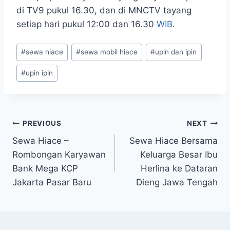
di TV9 pukul 16.30, dan di MNCTV tayang
setiap hari pukul 12:00 dan 16.30
WIB
.
Post
#
sewa hiace
#
sewa mobil hiace
#
upin dan ipin
Tags:
#
upin ipin
Post
PREVIOUS
NEXT
Sewa Hiace –
Sewa Hiace Bersama
navigation
Rombongan Karyawan
Keluarga Besar Ibu
Bank Mega KCP
Herlina ke Dataran
Jakarta Pasar Baru
Dieng Jawa Tengah